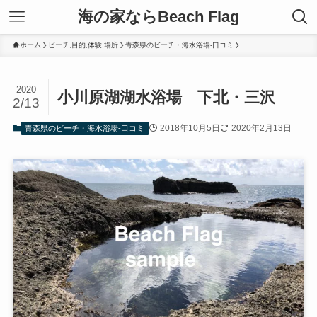
海の家ならBeach Flag
ホーム
ビーチ,目的,体験,場所
青森県のビーチ・海水浴場-口コミ
2020
小川原湖湖水浴場 下北・三沢
2/13
2018年10月5日
2020年2月13日
青森県のビーチ・海水浴場-口コミ