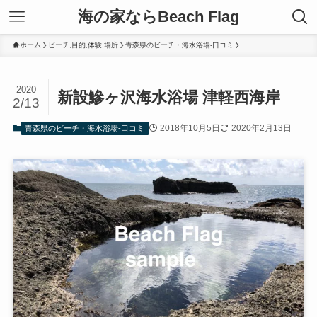
海の家ならBeach Flag
ホーム
ビーチ,目的,体験,場所
青森県のビーチ・海水浴場-口コミ
2020
新設鰺ヶ沢海水浴場 津軽西海岸
2/13
2018年10月5日
2020年2月13日
青森県のビーチ・海水浴場-口コミ