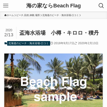
海の家ならBeach Flag
ホーム
ビーチ,目的,体験,場所
北海道のビーチ・海水浴場-口コミ
2020
盃海水浴場 小樽・キロロ・積丹
2/13
2018年9月17日
2020年2月13日
北海道のビーチ・海水浴場-口コミ