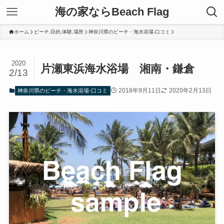
海の家ならBeach Flag
ホーム
ビーチ,目的,体験,場所
神奈川県のビーチ・海水浴場-口コミ
2020
片瀬東浜海水浴場 湘南・鎌倉
2/13
2018年9月11日
2020年2月13日
神奈川県のビーチ・海水浴場-口コミ