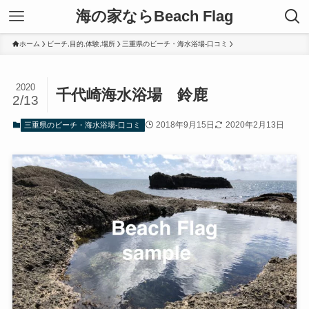
海の家ならBeach Flag
ホーム
ビーチ,目的,体験,場所
三重県のビーチ・海水浴場-口コミ
2020
千代崎海水浴場 鈴鹿
2/13
2018年9月15日
2020年2月13日
三重県のビーチ・海水浴場-口コミ