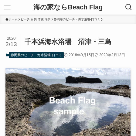
海の家ならBeach Flag
ホーム
ビーチ,目的,体験,場所
静岡県のビーチ・海水浴場-口コミ
2020
千本浜海水浴場 沼津・三島
2/13
2018年9月15日
2020年2月13日
静岡県のビーチ・海水浴場-口コミ