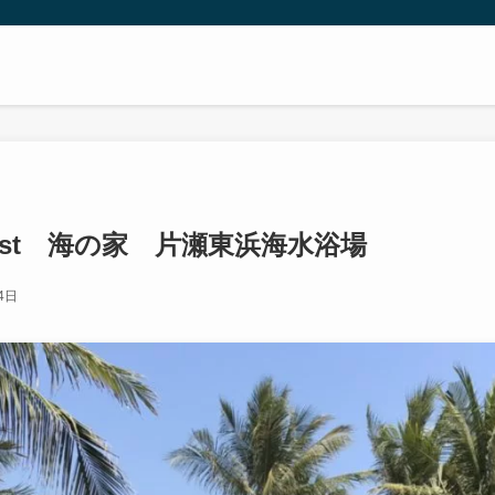
r East 海の家 片瀬東浜海水浴場
4日