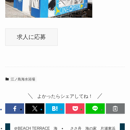
江ノ島海水浴場
よかったらシェアしてね！
＠BEACH TERRACE 海
ささ舟 海の家 片瀬東浜