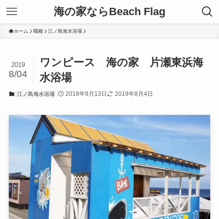
海の家ならBeach Flag
ホーム
職種
江ノ島海水浴場
ワンピース 海の家 片瀬東浜海
2019
8/04
水浴場
2018年9月13日
2019年8月4日
江ノ島海水浴場