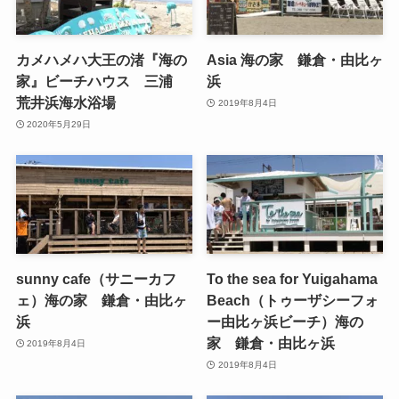
カメハメハ大王の渚『海の
Asia 海の家 鎌倉・由比ヶ
家』ビーチハウス 三浦
浜
荒井浜海水浴場
2019年8月4日
2020年5月29日
sunny cafe（サニーカフ
To the sea for Yuigahama
ェ）海の家 鎌倉・由比ヶ
Beach（トゥーザシーフォ
浜
ー由比ヶ浜ビーチ）海の
家 鎌倉・由比ヶ浜
2019年8月4日
2019年8月4日