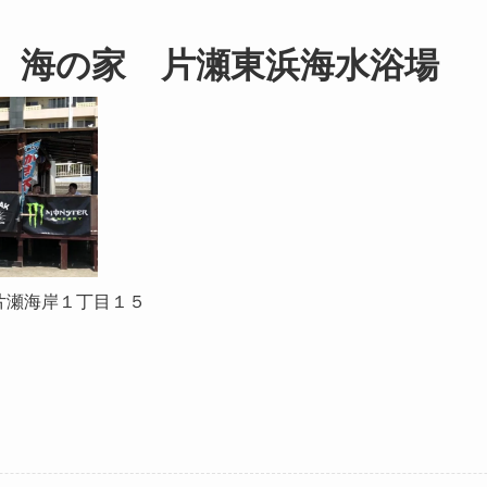
 海の家 片瀬東浜海水浴場
沢市片瀬海岸１丁目１５