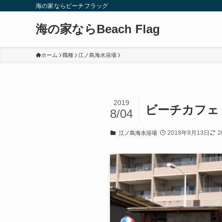
海の家ならビーチフラッグ
海の家ならBeach Flag
ホーム
職種
江ノ島海水浴場
2019
ビーチカフェ
8/04
2018年9月13日
2
江ノ島海水浴場