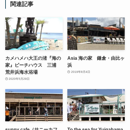
関連記事
カメハメハ大王の渚『海の
Asia 海の家 鎌倉・由比ヶ
家』ビーチハウス 三浦
浜
荒井浜海水浴場
2019年8月4日
2020年5月29日
sunny cafe（サニーカフ
To the sea for Yuigahama