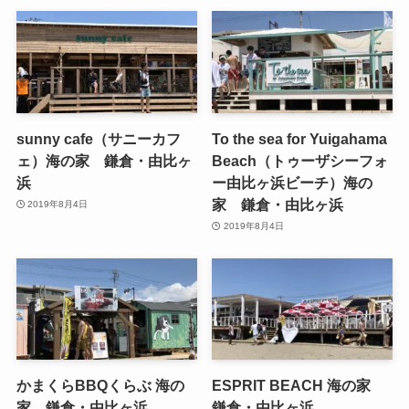
sunny cafe（サニーカフ
To the sea for Yuigahama
ェ）海の家 鎌倉・由比ヶ
Beach（トゥーザシーフォ
浜
ー由比ヶ浜ビーチ）海の
家 鎌倉・由比ヶ浜
2019年8月4日
2019年8月4日
かまくらBBQくらぶ 海の
ESPRIT BEACH 海の家
家 鎌倉・由比ヶ浜
鎌倉・由比ヶ浜