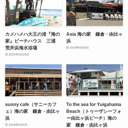
カメハメハ大王の渚『海の
Asia 海の家 鎌倉・由比ヶ
家』ビーチハウス 三浦
浜
荒井浜海水浴場
2019年8月4日
2020年5月29日
sunny cafe（サニーカフ
To the sea for Yuigahama
ェ）海の家 鎌倉・由比ヶ
Beach（トゥーザシーフォ
浜
ー由比ヶ浜ビーチ）海の
家 鎌倉・由比ヶ浜
2019年8月4日