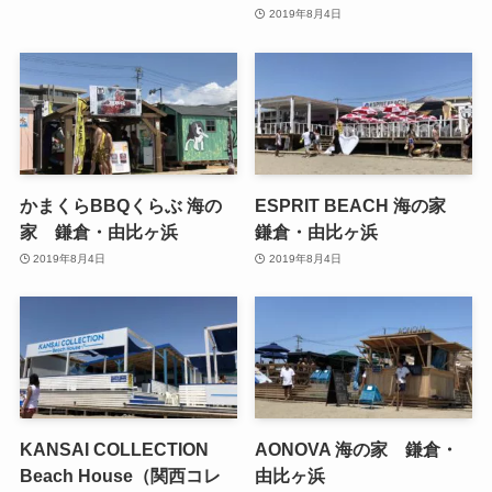
2019年8月4日
かまくらBBQくらぶ 海の
ESPRIT BEACH 海の家
家 鎌倉・由比ヶ浜
鎌倉・由比ヶ浜
2019年8月4日
2019年8月4日
KANSAI COLLECTION
AONOVA 海の家 鎌倉・
Beach House（関西コレ
由比ヶ浜