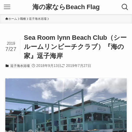
海の家ならBeach Flag
ホーム
職種
逗子海水浴場
Sea Room lynn Beach Club（シー
2019
ルームリンビーチクラブ）『海の
7/27
家』逗子海岸
2018年9月13日
2019年7月27日
逗子海水浴場