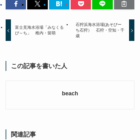
石狩浜海水浴場(あそびー
富士見海水浴場「みなくる
ち石狩） 石狩・空知・千
び～ち」 稚内・留萌
歳
この記事を書いた人
beach
関連記事