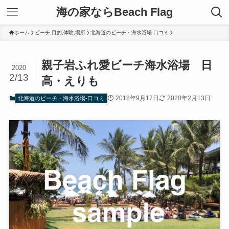
海の家ならBeach Flag
ホーム
ビーチ,目的,体験,場所
北海道のビーチ・海水浴場-口コミ
親子岩ふれ愛ビーチ海水浴場 日
2020
2/13
高・えりも
2018年9月17日
2020年2月13日
北海道のビーチ・海水浴場-口コミ