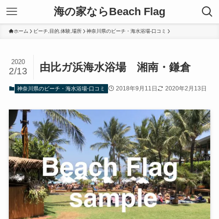
海の家ならBeach Flag
ホーム
ビーチ,目的,体験,場所
神奈川県のビーチ・海水浴場-口コミ
2020
由比ガ浜海水浴場 湘南・鎌倉
2/13
2018年9月11日
2020年2月13日
神奈川県のビーチ・海水浴場-口コミ