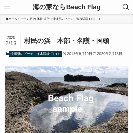
海の家ならBeach Flag
ホーム
ビーチ,目的,体験,場所
沖縄県のビーチ・海水浴場-口コミ
2020
村民の浜 本部・名護・国頭
2/13
2018年9月19日
2020年2月13日
沖縄県のビーチ・海水浴場-口コミ